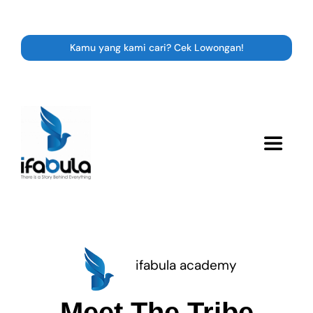
Skip
to
content
Kamu yang kami cari? Cek Lowongan!
Toggle
Navigat
Resource
Career
ifabula academy
Expert Class
Meet The Tribe