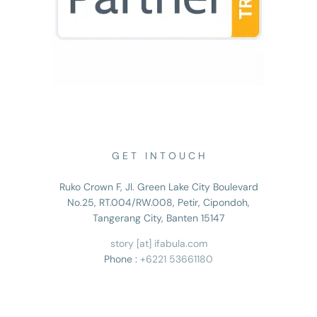
G E T I N T O U C H
Ruko Crown F, Jl. Green Lake City Boulevard
No.25, RT.004/RW.008, Petir, Cipondoh,
Tangerang City, Banten 15147
story [at] ifabula.com
Phone :
+6221 53661180