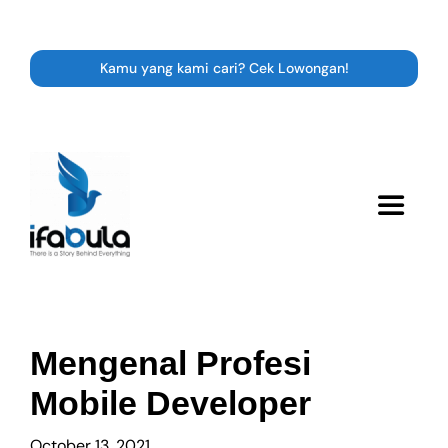
Skip
to
content
Kamu yang kami cari? Cek Lowongan!
Toggle
Navigat
Resource
Career
Mengenal Profesi
Mobile Developer
Expert Class
October 13, 2021