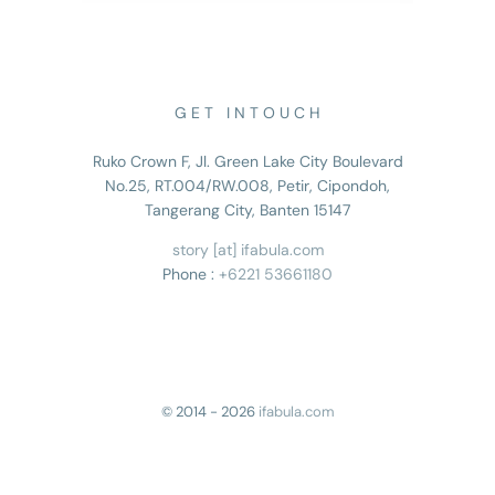
G E T I N T O U C H
Ruko Crown F, Jl. Green Lake City Boulevard
No.25, RT.004/RW.008, Petir, Cipondoh,
Tangerang City, Banten 15147
story [at] ifabula.com
Phone :
+6221 53661180
© 2014 - 2026
ifabula.com